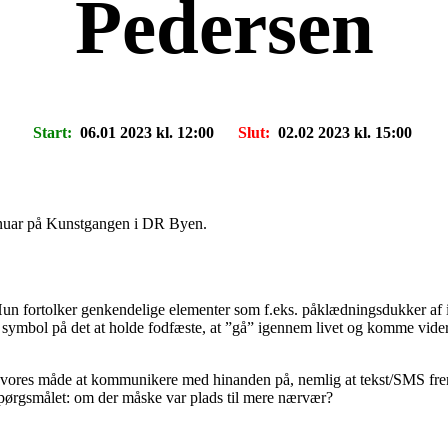
Pedersen
Start:
06.01 2023 kl. 12:00
Slut:
02.02 2023 kl. 15:00
januar på Kunstgangen i DR Byen.
un fortolker genkendelige elementer som f.eks. påklædningsdukker af iko
 symbol på det at holde fodfæste, at ”gå” igennem livet og komme vider
 i vores måde at kommunikere med hinanden på, nemlig at tekst/SMS frem
r spørgsmålet: om der måske var plads til mere nærvær?