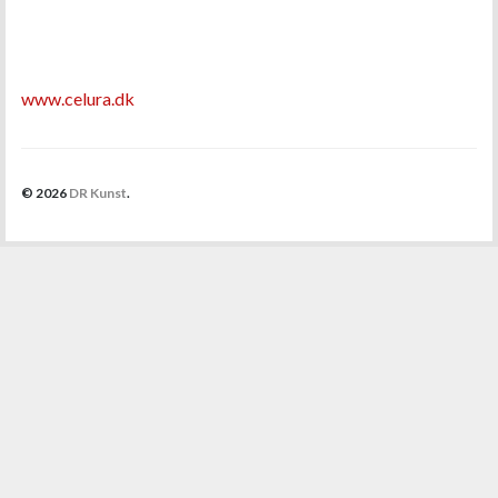
www.celura.dk
© 2026
DR Kunst
.