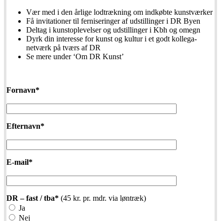
Vær med i den årlige lodtrækning om indkøbte kunstværker
Få invitationer til ferniseringer af udstillinger i DR Byen
Deltag i kunstoplevelser og udstillinger i Kbh og omegn
Dyrk din interesse for kunst og kultur i et godt kollega-
netværk på tværs af DR
Se mere under ‘Om DR Kunst’
Fornavn*
Efternavn*
E-mail*
DR – fast / tba*
(45 kr. pr. mdr. via løntræk)
Ja
Nej