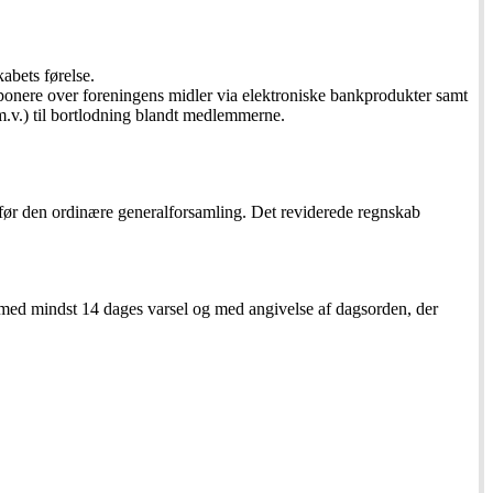
abets førelse.
sponere over foreningens midler via elektroniske bankprodukter samt
 m.v.) til bortlodning blandt medlemmerne.
e før den ordinære generalforsamling. Det reviderede regnskab
 med mindst 14 dages varsel og med angivelse af dagsorden, der