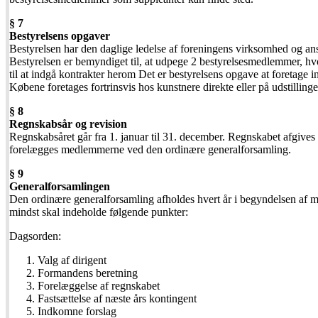
§ 7
Bestyrelsens opgaver
Bestyrelsen har den daglige ledelse af foreningens virksomhed og ans
Bestyrelsen er bemyndiget til, at udpege 2 bestyrelsesmedlemmer, hv
til at indgå kontrakter herom Det er bestyrelsens opgave at foretage i
Købene foretages fortrinsvis hos kunstnere direkte eller på udstillin
§ 8
Regnskabsår og revision
Regnskabsåret går fra 1. januar til 31. december. Regnskabet afgives 
forelægges medlemmerne ved den ordinære generalforsamling.
§ 9
Generalforsamlingen
Den ordinære generalforsamling afholdes hvert år i begyndelsen af m
mindst skal indeholde følgende punkter:
Dagsorden:
Valg af dirigent
Formandens beretning
Forelæggelse af regnskabet
Fastsættelse af næste års kontingent
Indkomne forslag