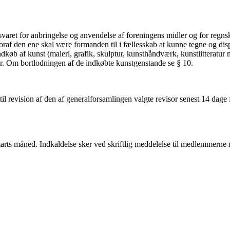
varet for anbringelse og anvendelse af foreningens midler og for regnsk
oraf den ene skal være formanden til i fællesskab at kunne tegne og di
ndkøb af kunst (maleri, grafik, skulptur, kunsthåndværk, kunstlitteratur
ger. Om bortlodningen af de indkøbte kunstgenstande se § 10.
til revision af den af generalforsamlingen valgte revisor senest 14 dag
arts måned. Indkaldelse sker ved skriftlig meddelelse til medlemmerne