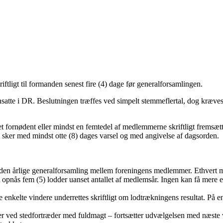
ftligt til formanden senest fire (4) dage før generalforsamlingen.
atte i DR. Beslutningen træffes ved simpelt stemmeflertal, dog kræves
t fornødent eller mindst en femtedel af medlemmerne skriftligt fremsæt
 sker med mindst otte (8) dages varsel og med angivelse af dagsorden.
en årlige generalforsamling mellem foreningens medlemmer. Ethvert medle
opnås fem (5) lodder uanset antallet af medlemsår. Ingen kan få mere e
kelte vindere underrettes skriftligt om lodtrækningens resultat. På en a
ller ved stedfortræder med fuldmagt – fortsætter udvælgelsen med næste 