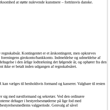
somhed at støtte nulevende kunstnere – fortrinsvis danske.
nde regnskabsår. Kontingentet er et årskontingent, men opkræves
til foreningens girokonto/bankkonto. Indmeldelse og udmeldelse af
deltagelse i den årlige lodtrækning det følgende år, og ophører fra den
t ikke er betalt inden udgangen af regnskabsåret.
kan vælges til henholdsvis formand og kasserer. Valgbare til resten
erer sig med næstformand og sekretær. Ved den ordinære
nterne deltager i bestyrelsesmøderne på lige fod med
e bestyrelsesmedlems valgperiode. Genvalg af såvel