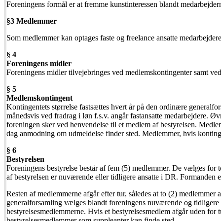
Foreningens formål er at fremme kunstinteressen blandt medarbejder
§3 Medlemmer
Som medlemmer kan optages faste og freelance ansatte medarbejdere
§ 4
Foreningens midler
Foreningens midler tilvejebringes ved medlemskontingenter samt ved 
§ 5
Medlemskontingent
Kontingentets størrelse fastsættes hvert år på den ordinære generalfo
månedsvis ved fradrag i løn f.s.v. angår fastansatte medarbejdere. Ø
foreningen sker ved henvendelse til et medlem af bestyrelsen. Medlemsk
dag anmodning om udmeldelse finder sted. Medlemmer, hvis kontingent
§ 6
Bestyrelsen
Foreningens bestyrelse består af fem (5) medlemmer. De vælges for to
af bestyrelsen er nuværende eller tidligere ansatte i DR. Formanden er 
Resten af medlemmerne afgår efter tur, således at to (2) medlemmer a
generalforsamling vælges blandt foreningens nuværende og tidligere a
bestyrelsesmedlemmerne. Hvis et bestyrelsesmedlem afgår uden for tu
bestyrelsesmedlemmer som suppleanter kan finde sted.