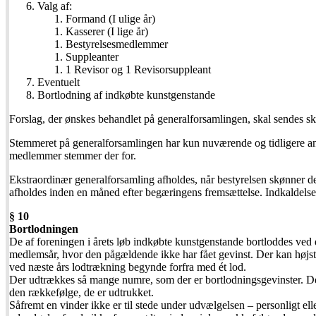
Valg af:
Formand (I ulige år)
Kasserer (I lige år)
Bestyrelsesmedlemmer
Suppleanter
1 Revisor og 1 Revisorsuppleant
Eventuelt
Bortlodning af indkøbte kunstgenstande
Forslag, der ønskes behandlet på generalforsamlingen, skal sendes skri
Stemmeret på generalforsamlingen har kun nuværende og tidligere ans
medlemmer stemmer der for.
Ekstraordinær generalforsamling afholdes, når bestyrelsen skønner de
afholdes inden en måned efter begæringens fremsættelse. Indkaldelse
§ 10
Bortlodningen
De af foreningen i årets løb indkøbte kunstgenstande bortloddes ved d
medlemsår, hvor den pågældende ikke har fået gevinst. Der kan højst 
ved næste års lodtrækning begynde forfra med ét lod.
Der udtrækkes så mange numre, som der er bortlodningsgevinster. De en
den rækkefølge, de er udtrukket.
Såfremt en vinder ikke er til stede under udvælgelsen – personligt e