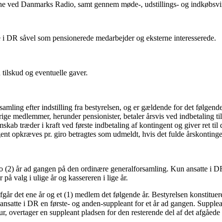
ne ved Danmarks Radio, samt gennem møde-, udstillings- og indkøbsvirk
 i DR såvel som pensionerede medarbejder og eksterne interesserede.
tilskud og eventuelle gaver.
rsamling efter indstilling fra bestyrelsen, og er gældende for det følge
vrige medlemmer, herunder pensionister, betaler årsvis ved indbetaling 
ab træder i kraft ved første indbetaling af kontingent og giver ret til 
 opkræves pr. giro betragtes som udmeldt, hvis det fulde årskontingen
 (2) år ad gangen på den ordinære generalforsamling. Kun ansatte i DR 
på valg i ulige år og kassereren i lige år.
fgår det ene år og et (1) medlem det følgende år. Bestyrelsen konstitu
nsatte i DR en første- og anden-suppleant for et år ad gangen. Supplea
r, overtager en suppleant pladsen for den resterende del af det afgåed